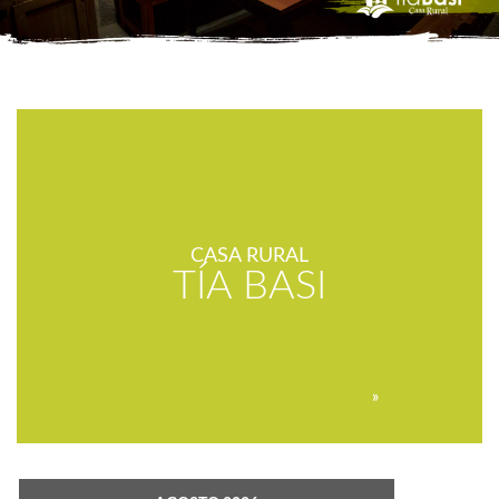
CASA RURAL
TÍA BASI
»